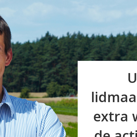
U
lidmaa
extra 
de act