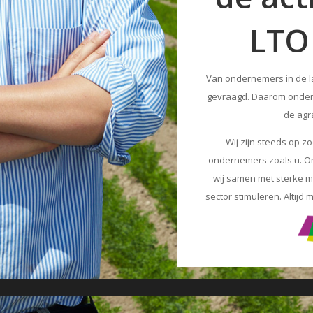
LTO
Van ondernemers in de l
gevraagd. Daarom onder
de agr
Wij zijn steeds op 
ondernemers zoals u. Om
wij samen met sterke mar
sector stimuleren. Altijd