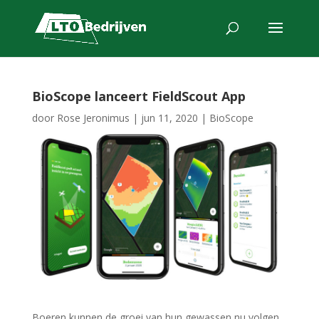
BioScope lanceert FieldScout App
door
Rose Jeronimus
|
jun 11, 2020
|
BioScope
Boeren kunnen de groei van hun gewassen nu volgen