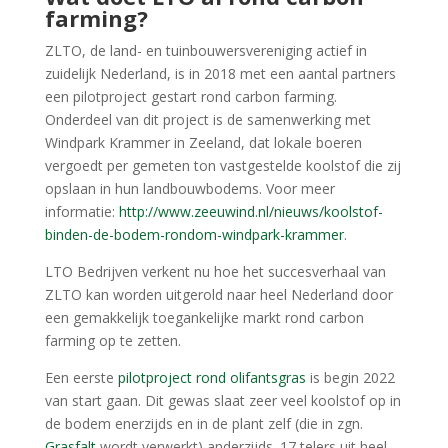
farming?
​ZLTO, de land- en tuinbouwersvereniging actief in
zuidelijk Nederland, is in 2018 met een aantal partners
een pilotproject gestart rond carbon farming.
Onderdeel van dit project is de samenwerking met
Windpark Krammer in Zeeland, dat lokale boeren
vergoedt per gemeten ton vastgestelde koolstof die zij
opslaan in hun landbouwbodems. Voor meer
informatie:
http://www.zeeuwind.nl/nieuws/koolstof-
binden-de-bodem-rondom-windpark-krammer
.
LTO Bedrijven verkent nu hoe het succesverhaal van
ZLTO kan worden uitgerold naar heel Nederland door
een gemakkelijk toegankelijke markt rond carbon
farming op te zetten.
Een eerste
pilotproject rond olifantsgras
is begin 2022
van start gaan. Dit gewas slaat zeer veel koolstof op in
de bodem enerzijds en in de plant zelf (die in zgn.
Grasfalt
wordt verwerkt) anderzijds. 17 telers uit heel