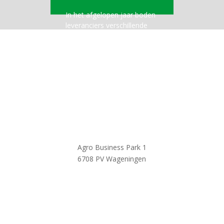
In het afgelopen jaar boden
leveranciers verschillende
diensten en producten aan
met
meerwaarde
voor
agrarisch ondernemers via
onze kanalen. In 2020 was
er een grote vraag naar
digitale activiteiten en
werden er
320 webinars,
video’s en podcasts
in
onze studio geproduceerd.
Agro Business Park 1
Bas Gregoor
6708 PV Wageningen
Commercieel manager
,
LTO
Bedrijven