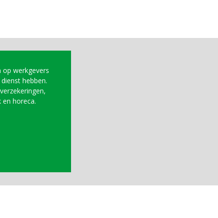
ch op werkgevers
 dienst hebben.
gverzekeringen,
 en horeca.