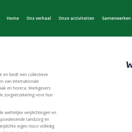
Home
Ons verhaal
Onze activiteiten
Samenwerken
t en biedt een collectieve
n van internationale
aak en horeca. Werkgevers
 de zorgverzekering voor hun
 wettelijke verplichtingen en
f spoedeisende tandzorg en
rplichte eigen risico volledig