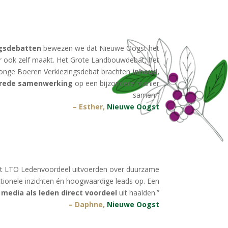
ngsdebatten
bewezen we dat Nieuwe Oogst het
ar ook zelf maakt. Het Grote Landbouwdebat, het
onge Boeren Verkiezingsdebat brachten
inhoud,
rbrede samenwerking
op een bijzondere manier
samen.”
– Esther,
Nieuwe Oogst
t LTO Ledenvoordeel uitvoerden over duurzame
ctionele inzichten én hoogwaardige leads op. Een
l
media als leden direct voordeel
uit haalden.”
– Daphne,
Nieuwe Oogst