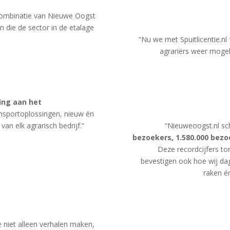
 combinatie van Nieuwe Oogst
n die de sector in de etalage
“Nu we met Spuitlicentie.nl
agrariërs weer mogeli
ing aan het
ansportoplossingen, nieuw én
van elk agrarisch bedrijf.”
“Nieuweoogst.nl sc
bezoekers, 1.580.000 bezo
Deze recordcijfers to
bevestigen ook hoe wij dag
raken én
 niet alleen verhalen maken,