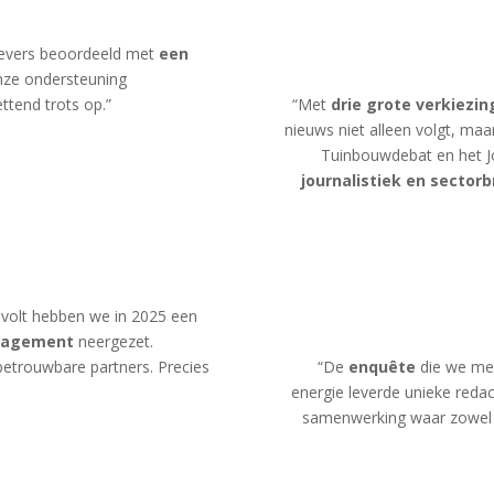
gevers beoordeeld met
een
onze ondersteuning
ettend trots op.”
“Met
drie grote verkiezi
nieuws niet alleen volgt, ma
Tuinbouwdebat en het J
journalistiek en secto
volt hebben we in 2025 een
anagement
neergezet.
betrouwbare partners. Precies
“De
enquête
die we me
energie leverde unieke reda
samenwerking waar zowe