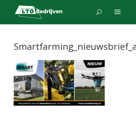
Smartfarming_nieuwsbrief_a