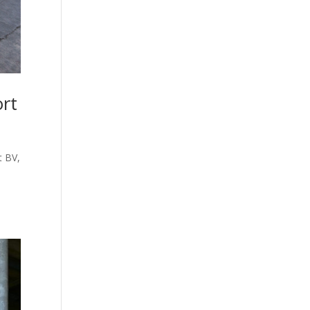
ort
t BV,