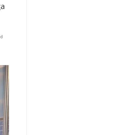
ga
ad