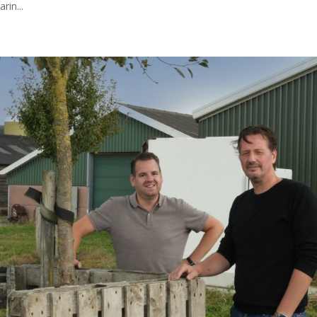
rin...