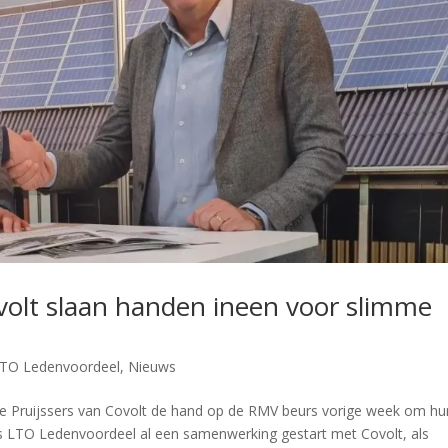
olt slaan handen ineen voor slimme
TO Ledenvoordeel
,
Nieuws
 Pruijssers van Covolt de hand op de RMV beurs vorige week om hu
 LTO Ledenvoordeel al een samenwerking gestart met Covolt, als