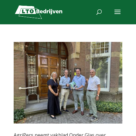
AgriPers neemt vakblad Onder Glas over